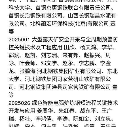
科技大学、首钢京唐钢铁联合有限责任公司、
首钢长治钢铁有限公司、山西长钢瑞昌水泥有
限公司、北科蕴宏环保科技(北京)有限公司 壹
等
2025001 大型露天矿安全开采与全周期预警防
控关键技术及工程应用 田欣、杨天鸿、李华、
郭斌、赵凯、刘志洲、来有邦、赵振兴、周
咏、叶会师、邓文学、赵永、李志鹏、李金
龙、张鹏海 河北钢铁集团矿业有限公司、东北
大学、河北钢铁集团司家营研山铁矿有限公
司、河北钢铁集团滦县司家营铁矿有限公司 壹
等
2025026 绿色智能电弧炉炼钢短流程关键技术
开发与应用 姜周华、朱红春、战东平、王广
瑞、杨壮、李鸿儒、李涛、阮如金、刘立忠、
韩辉、安杰、何志禹、陆泓彬、杨策、王忠昊