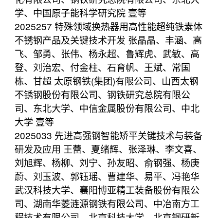
学、中国原子能科学研究院 壹等
2025257 特殊领域换热器用高性能超纯铁素体
不锈钢产品及关键技术开发 张晶晶、丰涵、高
飞、邹勇、张伟、杨永超、鲁辉虎、武敏、高
登、刘治宏、付金柱、石育帆、王斌、常国
栋、甘超 太原钢铁(集团)有限公司、山西太钢
不锈钢股份有限公司、钢铁研究总院有限公
司、东北大学、中信金属股份有限公司、中北
大学 壹等
2025033 先进高强钢智能矫平关键技术与装备
研发及应用 王蕾、夏绪辉、张泽琳、李文喜、
刘旭辉、杨柳、刘宁、孙友昭、俞钢强、杨庚
蔚、刘玉波、郭钰瑶、曹建华、易平、冯艳华
武汉科技大学、襄阳博亚精工装备股份有限公
司、湖南华菱涟源钢铁有限公司、中冶南方工
程技术有限公司、北京科技大学、北京钢研新