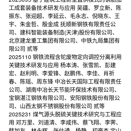
工成套装备技术研发与应用 吴疆、罗立新、陈
振东、张迎超、李延云、毛永志、倪晓东、王
宇、朱金哲、殷金成 抚顺新钢铁有限责任公
司、建科智能装备制造(天津)股份有限公司、
北京建龙重工集团有限公司、中铁九局集团有
限公司 贰等
2025110 钢铁流程含铊废物定向调控分离利用
关键技术研发与应用 杨本涛、张雪凯、彭建
宏、赵利明、李爱锋、赵鹏伟、李佳、肖祈
春、陈瑶、周东锋 中冶长天国际工程有限责任
公司、湖南中冶长天节能环保技术有限公司、
宝钢湛江钢铁有限公司、安阳钢铁股份有限公
司、山西太钢不锈钢股份有限公司 贰等
2025231 煤气源头脱硫关键技术研究与工程应
用 邓万里、刘道清、李咸伟、蔡飞翔、李霁、
韩加友、林永辉、张仕通、杨静、初豪杰 宝山