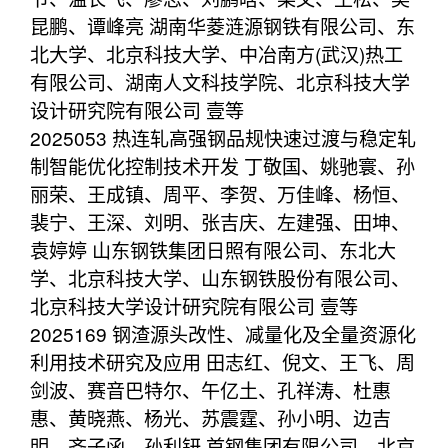
昆鹏、谭峰亮 湖南华菱涟源钢铁有限公司、东
北大学、北京科技大学、中冶南方(武汉)热工
有限公司、湖南人文科技学院、北京科技大学
设计研究院有限公司 壹等
2025053 热连轧高强钢品规快速过渡与稳定轧
制智能优化控制技术开发 丁敬国、姚驰寰、孙
丽荣、王成镇、周平、李贺、万佳峰、杨恒、
裴宁、王深、刘明、张吉庆、左建强、田坤、
袁婷婷 山东钢铁集团日照有限公司、东北大
学、北京科技大学、山东钢铁股份有限公司、
北京科技大学设计研究院有限公司 壹等
2025169 钢渣源头改性、减量化及全量资源化
利用技术研究及应用 田志红、倪文、王飞、周
剑波、赛音巴特尔、午亿土、孔祥涛、杜惠
惠、黄晓燕、杨光、苏震霆、孙小明、边吉
明、齐子函、孙利钘 首钢集团有限公司、北京