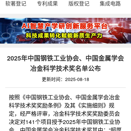
软著登记
专利成果
版权登记
集成电路
2025年中国钢铁工业协会、中国金属学会
冶金科学技术奖名单公布
更新时间：2025-08-18
按照《中国钢铁工业协会、中国金属学会冶金
科学技术奖奖励条例》及其《实施细则》规
定，经严格评审，冶金科学技术奖奖励委员会
决定对141个项目授予2025年中国钢铁工业协
会、中国金属学会冶金科学技术奖其中：“超厚