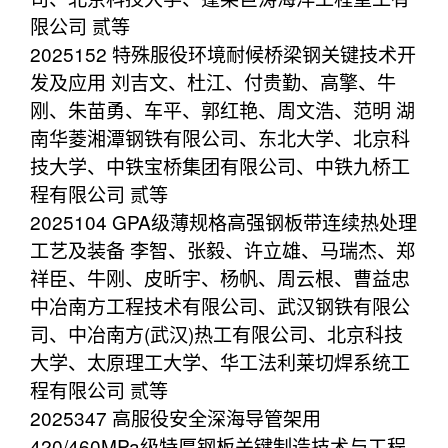
限公司 贰等
2025152 特殊服役环境耐候桥梁钢关键技术开
发及应用 刘吉文、杜江、付贵勤、高擎、牛
刚、朱苗勇、车平、郭红艳、周文浩、范明 湖
南华菱湘潭钢铁有限公司、东北大学、北京科
技大学、中铁宝桥集团有限公司、中铁九桥工
程有限公司 贰等
2025104 GPA级薄规格高强钢板带连续热处理
工艺及装备 李智、张毅、许立雄、马瑞杰、郑
祥臣、牛刚、皮昕宇、杨帆、周云根、曹益忠
中冶南方工程技术有限公司、武汉钢铁有限公
司、中冶南方(武汉)热工有限公司、北京科技
大学、太原理工大学、华工法利莱切焊系统工
程有限公司 贰等
2025347 高服役安全深海导管架用
420/460MPa级特厚钢板关键制造技术与工程