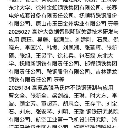
东北大学、徐州金虹钢铁集团有限公司、长春
电炉成套设备有限责任公司、抚顺特殊钢股份
有限公司、唐山市玉田金州实业有限公司 壹等
2025027 高炉大数据智能降碳关键技术研发与
应用 唐珏、吴疆、储满生、刘建刚、石泉、倪
晓东、李国兴、韩振、刘凤潮、张延辉、张新
硕、张旭、王灵宇、徐礼兵、包石磊 东北大
学、抚顺新钢铁有限责任公司、邯郸钢铁集团
有限责任公司、鞍钢股份有限公司、吉林建龙
钢铁有限责任公司 壹等
2025134 高氮高强马氏体不锈钢研制与应用
曹文全、张新全、梁剑雄、王琳、时大方、李
波、顾金芳、董超芳、胡忠会、王存宇、刘宝
石、刘东、张安琴、刘明、王瑞 钢铁研究总院
有限公司、航空工业第一飞机设计研究院、浙
江天马轴承集团有限公司、抚顺特殊钢股份有