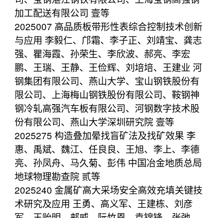
加工配送有限公司 壹等
2025007 高品质板带形性表综合控制技术创新
与应用 李毅仁、邝霜、李子正、刘靖宝、龚志
强、瞿海霞、孙荣生、李欣波、郝亮、李宏
鹏、王瑞、王静、王俭辉、刘培培、王建业 河
钢集团有限公司、燕山大学、宝山钢铁股份有
限公司、上海梅山钢铁股份有限公司、鞍钢神
钢冷轧高强汽车板有限公司、河钢数字技术股
份有限公司、燕山大学深圳研究院 壹等
2025275 构造叠加晕找盲矿法及找矿效果 李
惠、禹斌、魏江、任良良、王旭、李上、李德
亮、孙凤舟、马久菊、彭伟 中国冶金地质总局
地球物理勘查院 贰等
2025240 金属矿高大采场安全高效充填关键技
术研究及应用 王勇、高义军、王建栋、刘彦
军、王贻明、郏威、阮竹恩、袁锦锋、张弛、