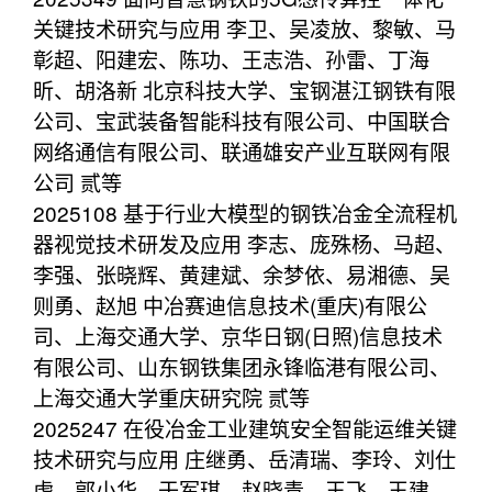
关键技术研究与应用 李卫、吴凌放、黎敏、马
彰超、阳建宏、陈功、王志浩、孙雷、丁海
昕、胡洛新 北京科技大学、宝钢湛江钢铁有限
公司、宝武装备智能科技有限公司、中国联合
网络通信有限公司、联通雄安产业互联网有限
公司 贰等
2025108 基于行业大模型的钢铁冶金全流程机
器视觉技术研发及应用 李志、庞殊杨、马超、
李强、张晓辉、黄建斌、余梦依、易湘德、吴
则勇、赵旭 中冶赛迪信息技术(重庆)有限公
司、上海交通大学、京华日钢(日照)信息技术
有限公司、山东钢铁集团永锋临港有限公司、
上海交通大学重庆研究院 贰等
2025247 在役冶金工业建筑安全智能运维关键
技术研究与应用 庄继勇、岳清瑞、李玲、刘仕
虎、郭小华、于军琪、赵晓青、王飞、王建