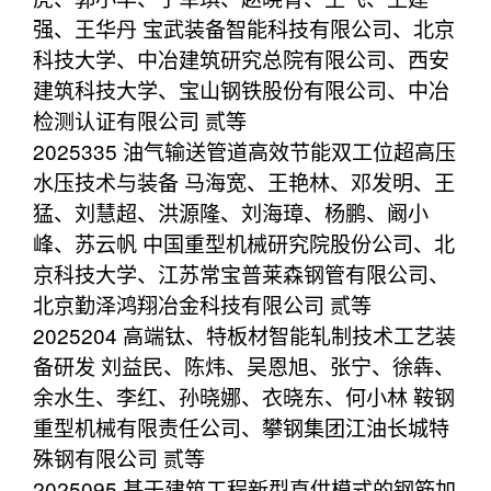
强、王华丹 宝武装备智能科技有限公司、北京
科技大学、中冶建筑研究总院有限公司、西安
建筑科技大学、宝山钢铁股份有限公司、中冶
检测认证有限公司 贰等
2025335 油气输送管道高效节能双工位超高压
水压技术与装备 马海宽、王艳林、邓发明、王
猛、刘慧超、洪源隆、刘海璋、杨鹏、阚小
峰、苏云帆 中国重型机械研究院股份公司、北
京科技大学、江苏常宝普莱森钢管有限公司、
北京勤泽鸿翔冶金科技有限公司 贰等
2025204 高端钛、特板材智能轧制技术工艺装
备研发 刘益民、陈炜、吴恩旭、张宁、徐犇、
余水生、李红、孙晓娜、衣晓东、何小林 鞍钢
重型机械有限责任公司、攀钢集团江油长城特
殊钢有限公司 贰等
2025095 基于建筑工程新型直供模式的钢筋加