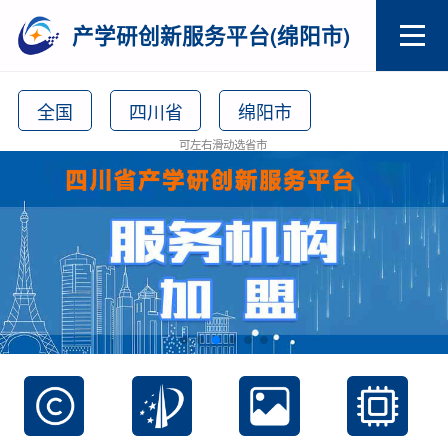
产学研创新服务平台(绵阳市)
全国
四川省
绵阳市
可左右滑动选省市