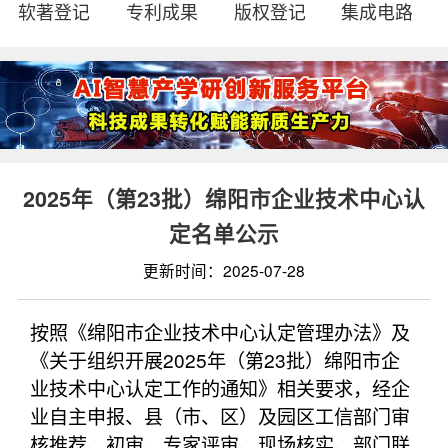
软著登记
专利成果
版权登记
集成电路
2025年（第23批）绵阳市企业技术中心认
定名单公示
更新时间：2025-07-28
按照《绵阳市企业技术中心认定管理办法》及
《关于组织开展2025年（第23批）绵阳市企
业技术中心认定工作的通知》相关要求，经企
业自主申报、县（市、区）及园区工信部门审
核推荐、初审、专家评审、现场核实、部门联