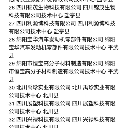
26 四川锦茂生物科技有限公司 四川锦茂生物
科技有限公司技术中心 盐亭县
27 四川利源博科技有限公司 四川利源博科技
有限公司技术中心 盐亭县
28 绵阳宝华汽车发动机零部件有限公司 绵阳
宝华汽车发动机零部件有限公司技术中心 平武
县
29 绵阳市恒宝高分子材料制造有限公司 绵阳
市恒宝高分子材料制造有限公司技术中心 平武
县
30 北川禹珍实业有限公司 北川禹珍实业有限
公司技术中心 北川县
31 四川展塑科技有限公司 四川展塑科技有限
公司技术中心 北川县
32 四川兴禄科技有限公司 四川兴禄科技有限
公司技术中心 北川县