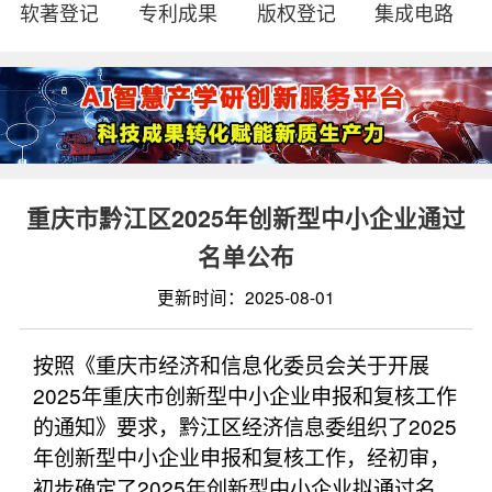
软著登记
专利成果
版权登记
集成电路
重庆市黔江区2025年创新型中小企业通过
名单公布
更新时间：2025-08-01
按照《重庆市经济和信息化委员会关于开展
2025年重庆市创新型中小企业申报和复核工作
的通知》要求，黔江区经济信息委组织了2025
年创新型中小企业申报和复核工作，经初审，
初步确定了2025年创新型中小企业拟通过名