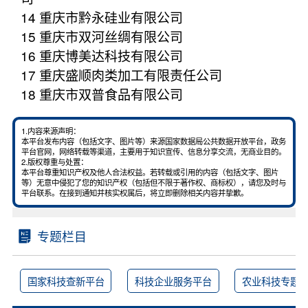
14 重庆市黔永硅业有限公司
15 重庆市双河丝绸有限公司
16 重庆博美达科技有限公司
17 重庆盛顺肉类加工有限责任公司
18 重庆市双普食品有限公司
1.内容来源声明：
本平台发布内容（包括文字、图片等）来源国家数据局公共数据开放平台，政务
平台官网，网络转载等渠道，主要用于知识宣传、信息分享交流，无商业目的。
2.版权尊重与处置：
本平台尊重知识产权及他人合法权益。若转载或引用的内容（包括文字、图片
等）无意中侵犯了您的知识产权（包括但不限于著作权、商标权），请您及时与
平台联系。在接到通知并核实权属后，将立即删除相关内容并挚歉。
专题栏目
国家科技查新平台
科技企业服务平台
农业科技专题