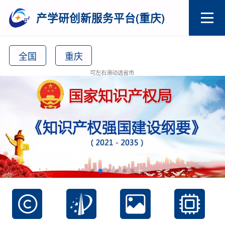
产学研创新服务平台(重庆)
全国
重庆
可左右滑动选省市