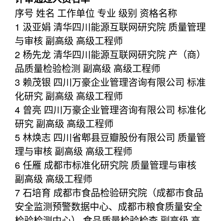
序号 姓名 工作单位 专业 级别 资格名称
1 汲亚娟 清华四川能源互联网研究院 质量管理
与审核 副高级 高级工程师
2 杨先龙 清华四川能源互联网研究院 产（商）
品质量检验检测 副高级 高级工程师
3 赖茂银 四川万豪企业管理咨询有限公司 标准
化研究 副高级 高级工程师
4 曾亮 四川万豪企业管理咨询有限公司 标准化
研究 副高级 高级工程师
5 林焕志 四川省郫县豆瓣股份有限公司 质量管
理与审核 副高级 高级工程师
6 任雁 成都市标准化研究院 质量管理与审核
副高级 高级工程师
7 石培育 成都市食品检验研究院（成都市食品
安全监测预警数据中心、成都市粮食质量安全
检验检测中心） 食品质量检验检查 副高级 高