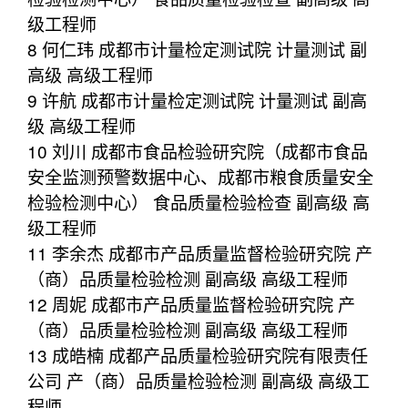
级工程师
8 何仁玮 成都市计量检定测试院 计量测试 副
高级 高级工程师
9 许航 成都市计量检定测试院 计量测试 副高
级 高级工程师
10 刘川 成都市食品检验研究院（成都市食品
安全监测预警数据中心、成都市粮食质量安全
检验检测中心） 食品质量检验检查 副高级 高
级工程师
11 李余杰 成都市产品质量监督检验研究院 产
（商）品质量检验检测 副高级 高级工程师
12 周妮 成都市产品质量监督检验研究院 产
（商）品质量检验检测 副高级 高级工程师
13 成皓楠 成都产品质量检验研究院有限责任
公司 产（商）品质量检验检测 副高级 高级工
程师