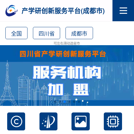
产学研创新服务平台(成都市)
全国
四川省
成都市
可左右滑动选省市