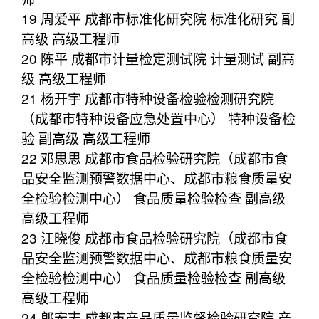
19 周爱平 成都市标准化研究院 标准化研究 副
高级 高级工程师
20 陈平 成都市计量检定测试院 计量测试 副高
级 高级工程师
21 杨开宇 成都市特种设备检验检测研究院
（成都市特种设备应急处置中心） 特种设备检
验 副高级 高级工程师
22 邓思思 成都市食品检验研究院（成都市食
品安全监测预警数据中心、成都市粮食质量安
全检验检测中心） 食品质量检验检查 副高级
高级工程师
23 江晓俊 成都市食品检验研究院（成都市食
品安全监测预警数据中心、成都市粮食质量安
全检验检测中心） 食品质量检验检查 副高级
高级工程师
24 郎宏志 成都市产品质量监督检验研究院 产