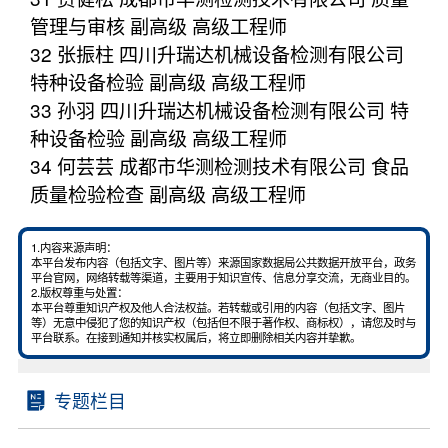
管理与审核 副高级 高级工程师
32 张振柱 四川升瑞达机械设备检测有限公司
特种设备检验 副高级 高级工程师
33 孙羽 四川升瑞达机械设备检测有限公司 特
种设备检验 副高级 高级工程师
34 何芸芸 成都市华测检测技术有限公司 食品
质量检验检查 副高级 高级工程师
1.内容来源声明：
本平台发布内容（包括文字、图片等）来源国家数据局公共数据开放平台，政务
平台官网，网络转载等渠道，主要用于知识宣传、信息分享交流，无商业目的。
2.版权尊重与处置：
本平台尊重知识产权及他人合法权益。若转载或引用的内容（包括文字、图片
等）无意中侵犯了您的知识产权（包括但不限于著作权、商标权），请您及时与
平台联系。在接到通知并核实权属后，将立即删除相关内容并挚歉。
专题栏目